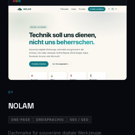
01
NOLAM
ONE-PAGE
DREISPRACHIG
SEO / GEO
Dachmarke für souveräne digitale Werkzeuge.