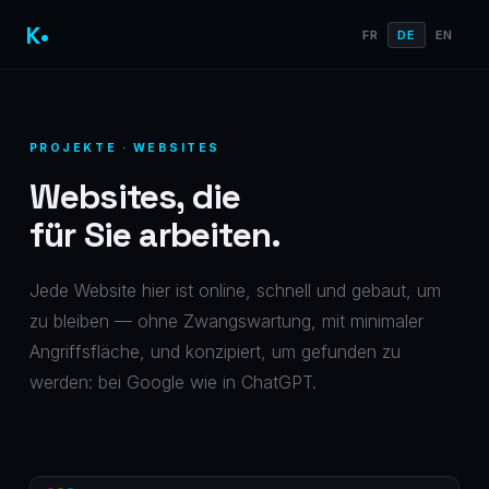
K•
FR
DE
EN
PROJEKTE · WEBSITES
Websites, die
für Sie arbeiten.
Jede Website hier ist online, schnell und gebaut, um
zu bleiben — ohne Zwangswartung, mit minimaler
Angriffsfläche, und konzipiert, um gefunden zu
werden: bei Google wie in ChatGPT.