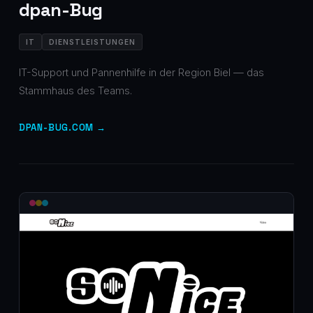
dpan-Bug
IT
DIENSTLEISTUNGEN
IT-Support und Pannenhilfe in der Region Biel — das
Stammhaus des Teams.
DPAN-BUG.COM →